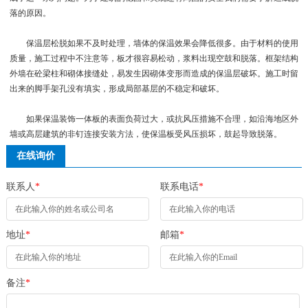
落的原因。
保温层松脱如果不及时处理，墙体的保温效果会降低很多。由于材料的使用
质量，施工过程中不注意等，板才很容易松动，浆料出现空鼓和脱落。框架结构
外墙在砼梁柱和砌体接缝处，易发生因砌体变形而造成的保温层破坏。施工时留
出来的脚手架孔没有填实，形成局部基层的不稳定和破坏。
如果保温装饰一体板的表面负荷过大，或抗风压措施不合理，如沿海地区外
墙或高层建筑的非钉连接安装方法，使保温板受风压损坏，鼓起导致脱落。
在线询价
联系人
*
联系电话
*
地址
*
邮箱
*
备注
*